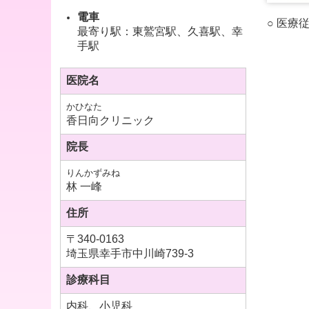
電車
○ 医
最寄り駅
：東鷲宮駅、久喜駅、幸
手駅
医院名
かひなた
香日向クリニック
院長
りんかずみね
林 一峰
住所
〒
340-0163
埼玉県幸手市中川崎739-3
診療科目
内科、小児科