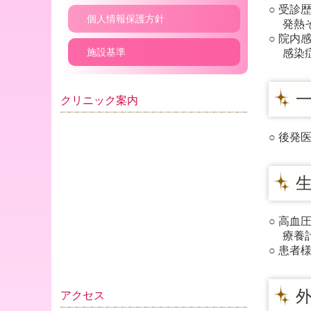
○ 受診
個人情報保護方針
発熱そ
○ 院内
施設基準
感染症
一
クリニック案内
○ 後
生
○ 高血
療養計
○ 患者
外
アクセス