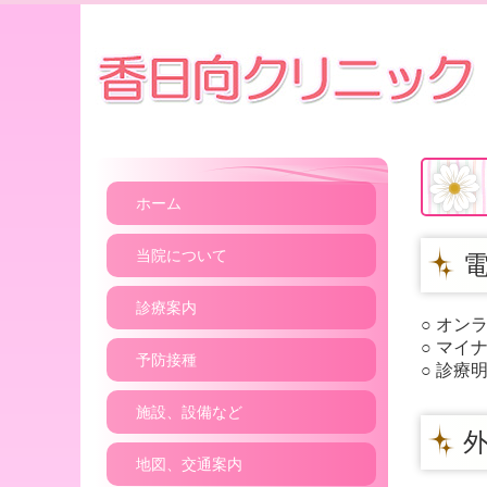
ホーム
当院について
電
診療案内
○ オ
○ マ
予防接種
○ 診療
施設、設備など
外
地図、交通案内